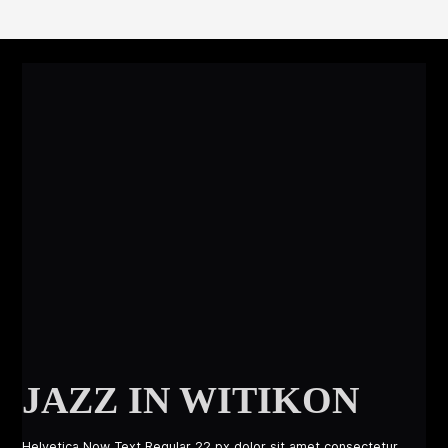
-
JAZZ IN WITIKON
Helvetica Now Text Regular 22 px dolor sit amet consectetur.